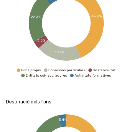
43.6%
22.3%
3.3%
19.7%
Fons propis
Donacions particulars
Sostenibilitat
Entitats col·laboradores
Activitats formatives
Destinació dels fons
3.4%