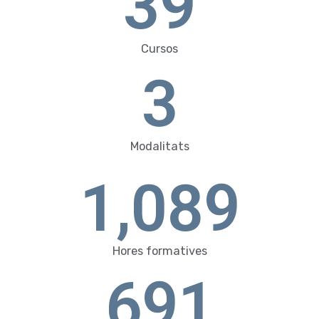
39
Cursos
3
Modalitats
1,089
Hores formatives
691